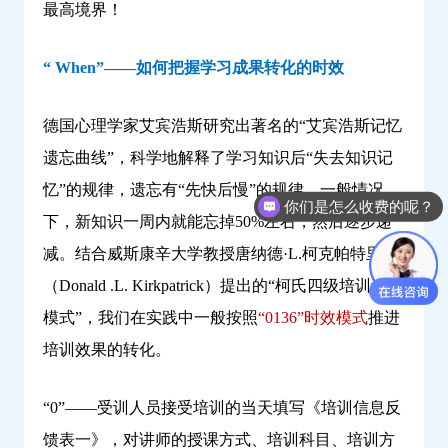
最高境界！
“ When”——如何把握学习成果转化的时效
德国心理学家艾宾浩斯研究出著名的“艾宾浩斯记忆
遗忘曲线”，科学地解释了学习知识后“失去知识记
忆”的规律，遗忘有“先快后慢”的规律，一般情况
你们是怎么收费的呢？
下，新知识一周内就能忘掉50%左右，然后逐步递
减。结合威斯康辛大学教授唐纳德·L.柯克帕特里克
（Donald .L. Kirkpatrick）提出的“柯氏四级培训评估
模式”，我们在实践中一般按照
“0136”时效模式
推进
培训效果的转化。
“0”——受训人员接受培训的当天填写《培训信息反
馈表一》，对讲师的授课方式、培训科目、培训方