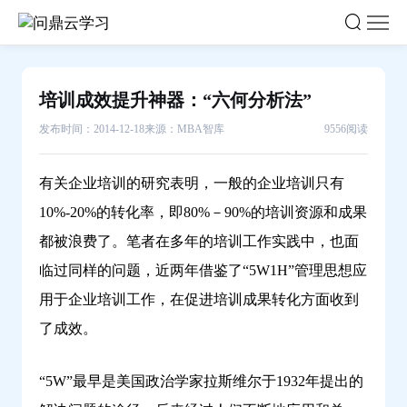
培
训
成
效
培训成效提升神器：“六何分析法”
提
发布时间：2014-12-18
来源：MBA智库
9556阅读
升
神
器：“六
有关企业培训的研究表明，一般的企业培训只有
何
10%-20%的转化率，即80%－90%的培训资源和成果
分
都被浪费了。笔者在多年的培训工作实践中，也面
析
临过同样的问题，近两年借鉴了“5W1H”管理思想应
法”-
用于企业培训工作，在促进培训成果转化方面收到
问
鼎
了成效。
云
学
“5W”最早是美国政治学家拉斯维尔于1932年提出的
习