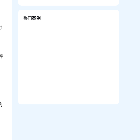
信创战略下的在线培训系统国产化实践
企业培训系统构建智能驱动的人才发展生态
热门案例
过
评
的