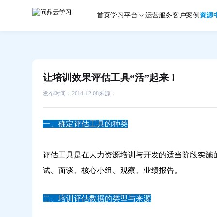
让
首页
学习平台
运营服务
客户案例
资源
培
训
效
果
评
估
让培训效果评估工具“活”起来！
工
具“活”起
发布时间：2014-12-08
来源：
来！-
问
一、确定评估工具的种类
鼎
云
学
评估工具是在人力资源培训与开发的适当阶段实施
习
试、面谈、核心小组、观察、业绩报告。
二、培训评估数据的类型与来源