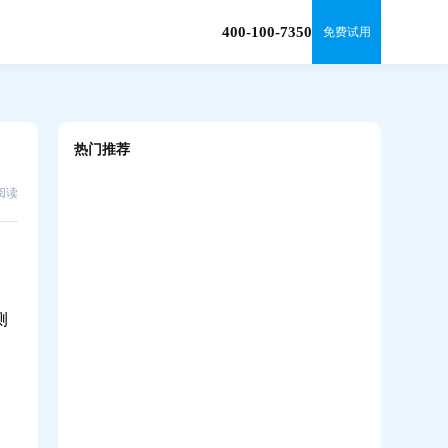
400-100-7350
免费试用
热门推荐
1阅读
培训赋能增长：数字化时代企业要如何破
局？
数字化企业培训系统：央国企数字化转型的
测
加速器
AI技术在企业培训系统中的应用与革新
基于企业在线学习平台的人才发展生态建设