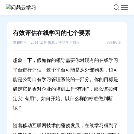
有
效
评
估
有效评估在线学习的七个要素
在
发布时间：2014-12-04
来源：移动学习前沿
8894阅读
线
学
习
想象一下，假如你的领导需要你对现有的在线学习
的
平台进行评估，这个平台可能是从外部购买，也可
七
能是公司自有学习管理系统的一部分。你的目标是
个
确定它是否对企业的培训工作“有用”，那么该如何
要
定义“有用”、如何开始、以什么样的标准做判断
素-
问
呢？
鼎
云
随着移动互联网技术的蓬勃发展，在线学习得到了
学