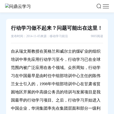
行
动
学
习
行动学习做不起来？问题可能出在这里！
做
发布时间：2014-11-05
来源：移动学习前沿
9005阅读
不
起
来？
自从瑞文斯教授在英格兰和威尔士的煤矿业的组织
问
培训中率先应用行动学习至今，行动学习已在全球
题
范围内被广泛应用在各个领域。众所周知，行动学
可
习在中国最早是由时任中组部培训中心主任的陈伟
能
兰女士引入的，1998年中组部培训中心在甘肃省贫
出
在
困地区开展的中高级公务员的培训与发展项目是我
这
国最早的行动学习项目。之后，行动学习开始进入
里！-
中国企业，华润集团率先在集团层面和部分一级利
问