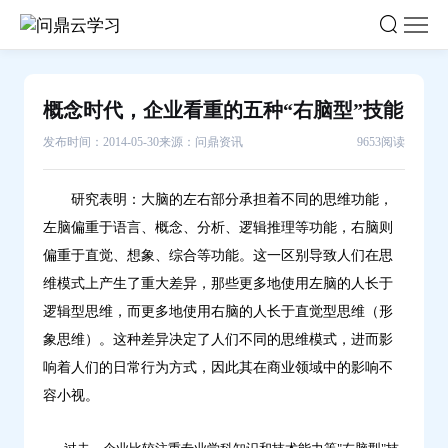
概
念
时
代，
概念时代，企业看重的五种“右脑型”技能
企
发布时间：2014-05-30
来源：问鼎资讯
9653阅读
业
看
重
研究表明：大脑的左右部分承担着不同的思维功能，
的
左脑偏重于语言、概念、分析、逻辑推理等功能，右脑则
五
偏重于直觉、想象、综合等功能。这一区别导致人们在思
种“右
维模式上产生了重大差异，那些更多地使用左脑的人长于
脑
逻辑型思维，而更多地使用右脑的人长于直觉型思维（形
型”技
象思维）。这种差异决定了人们不同的思维模式，进而影
能-
响着人们的日常行为方式，因此其在商业领域中的影响不
问
容小视。
鼎
云