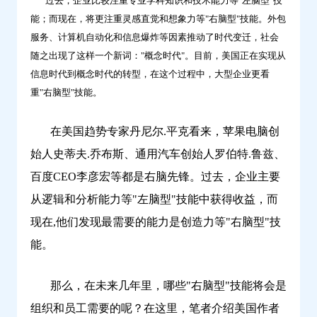
过去，企业比较注重专业学科知识和技术能力等"左脑型"技
学
能；而现在，将更注重灵感直觉和想象力等"右脑型"技能。外包
习
服务、计算机自动化和信息爆炸等因素推动了时代变迁，社会
随之出现了这样一个新词："概念时代"。目前，美国正在实现从
信息时代到概念时代的转型，在这个过程中，大型企业更看
重"右脑型"技能。
在美国趋势专家丹尼尔.平克看来，苹果电脑创
始人史蒂夫.乔布斯、通用汽车创始人罗伯特.鲁兹、
百度CEO李彦宏等都是右脑先锋。过去，企业主要
从逻辑和分析能力等"左脑型"技能中获得收益，而
现在,他们发现最需要的能力是创造力等"右脑型"技
能。
那么，在未来几年里，哪些"右脑型"技能将会是
组织和员工需要的呢？在这里，笔者介绍美国作者