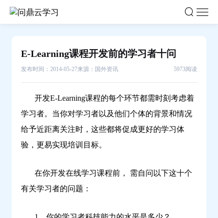
E-
Learning
课
程
E-Learning课程开发前的学习者十问
开
发
发布时间：2014-05-27
来源：国外资讯
5973阅读
前
的
开发E-Learning课程的每个环节都需时刻考虑着
学
学习者。当你对学习者以及他们个体的背景和情况
习
给予近距离关注时，这些都将促成更好的学习体
者
验，更易实现培训目标。
十
问-
问
在你开发在线学习课程前， 需自问以下这十个
鼎
有关学习者的问题：
云
学
1、你的学习者科技能力的水平是多少？