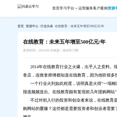
在
首页
学习平台
运营服务
客户案例
资源
线
教
育：
首页
资源中心
行业头条
在线教育：未来五年增至500亿元/年
未
来
五
在线教育：未来五年增至500亿元/年
年
增
发布时间：2014-04-30
来源：移动学习网
至
500
2014年在线教育行业之火爆，出乎人之意料。现
亿
元/
拿店，连推拿师傅都知道在线教育，因为他听很多
年-
一个行业火到如此程度，说明真是火得"一塌糊
问
报道频频迭出。在线教育颇有复现前几年团购网站"
鼎
云
不过对初入行的投资和创业者来说，在线教育
学
购网站的覆辙？这些都是需要投资者和创业者需要
习
裨益。