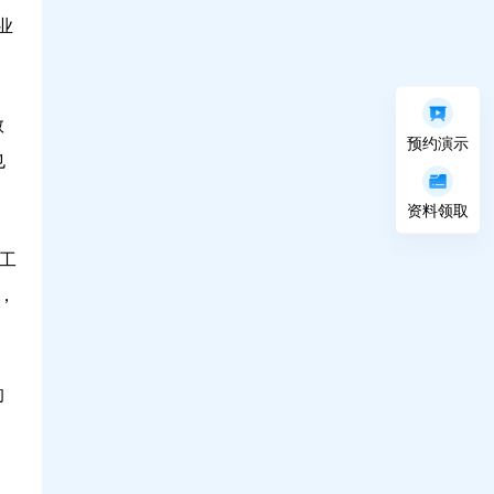
业
。
教
预约演示
也
资料领取
工
，
的