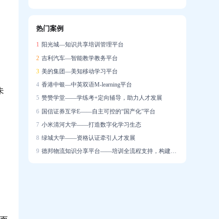
信创战略下的在线培训系统国产化实践
热门案例
企业培训系统构建智能驱动的人才发展生态
1
阳光城—知识共享培训管理平台
2
吉利汽车—智能教学教务平台
3
美的集团—美知移动学习平台
4
香港中银—中英双语M-learning平台
未
5
赞赞学堂——学练考+定向辅导，助力人才发展
6
国信证券互学E——自主可控的“国产化”平台
7
小米清河大学——打造数字化学习生态
8
绿城大学——资格认证牵引人才发展
9
德邦物流知识分享平台——培训全流程支持，构建学习社区