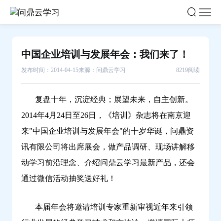
中
国
企
业
中国企业培训与发展年会：我们来了！
培
发布时间：2014-04-15
来源：问鼎云学习
8219阅读
训
与
发
复盘十年，沉淀经典；展望未来，自主创新。
展
2014年4月24日至26日，《培训》杂志将在南京迎
年
来"中国企业培训与发展年会"的十岁华诞，问鼎资
会：
讯有限公司将出席展会，做产品调研、现场讲解移
我
动学习前沿理念、介绍问鼎云学习最新产品，还会
们
来
通过微信活动抽奖送好礼！
了！-
问
本届年会将邀请培训专家重新审视近年来引领
鼎