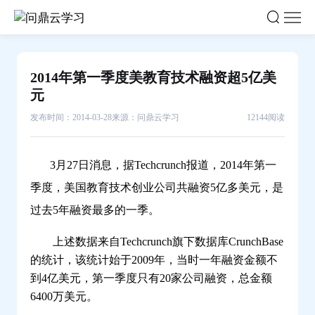
2014
年
第
一
2014年第一季度美教育技术融资超5亿美
季
元
度
美
发布时间：2014-03-28
来源：问鼎云学习
12144阅读
教
育
3月27日消息，据Techcrunch报道，2014年第一
技
季度，美国教育技术创业公司共融资5亿多美元，是
术
过去5年融资最多的一季。
融
资
上述数据来自Techcrunch旗下数据库CrunchBase
超
的统计，该统计始于2009年，当时一年融资金额不
5
到4亿美元，第一季度只有20家公司融资，总金额
亿
6400万美元。
美