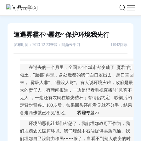
遭
遇
雾
霾
遭遇雾霾不“霾怨” 保护环境我先行
不“霾
发布时间：2013-12-23
来源：问鼎云学习
11942阅读
怨”
保
护
在过去的一个月里，全国104个城市都变成了"魔君"的
环
领土，"魔都"再现，身处魔都的我们白口罩出去，黑口罩回
境
来，"雾吸人非"、"霾没人财"。有人说环境灾难，政府是最
我
大的责任人，有新闻报道，一边是记者电视直播时"见雾不
先
见人"，一边还有农民在燃烧秸秆；有情侣约定，吵架后约
行-
定背对背各走100步后，如果回头还能看见就不分手，结果
各走两步就已不见彼此。
雾霾专题>>
问
鼎
环境的恶化让我们都怒了，我们埋怨政府不作为，我
云
们埋怨农民破坏环境、我们埋怨中石油提供劣质汽油、我
们埋怨自己没能力移民••••••够了，当看不到别人改变的时
学