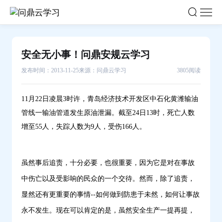
安
全
无
小
安全无小事！问鼎安规云学习
事！
发布时间：2013-11-25
来源：问鼎云学习
3805阅读
问
鼎
安
11月22日凌晨3时许，青岛经济技术开发区中石化黄潍输油
规
管线一输油管道发生原油泄漏。截至24日13时，死亡人数
云
增至
55人，失踪人数为9人，受伤166人
。
学
习-
虽然事后追责，十分必要，也很重要，因为它是对在事故
问
鼎
中伤亡以及受影响的民众的一个交待。然而，除了追责，
云
显然还有更重要的事情--如何做到防患于未然，如何让事故
学
永不发生。现在可以肯定的是，虽然安全生产一提再提，
习