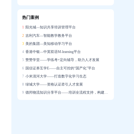
信创战略下的在线培训系统国产化实践
热门案例
企业培训系统构建智能驱动的人才发展生态
1
阳光城—知识共享培训管理平台
2
吉利汽车—智能教学教务平台
3
美的集团—美知移动学习平台
4
香港中银—中英双语M-learning平台
5
赞赞学堂——学练考+定向辅导，助力人才发展
6
国信证券互学E——自主可控的“国产化”平台
7
小米清河大学——打造数字化学习生态
8
绿城大学——资格认证牵引人才发展
9
德邦物流知识分享平台——培训全流程支持，构建学习社区