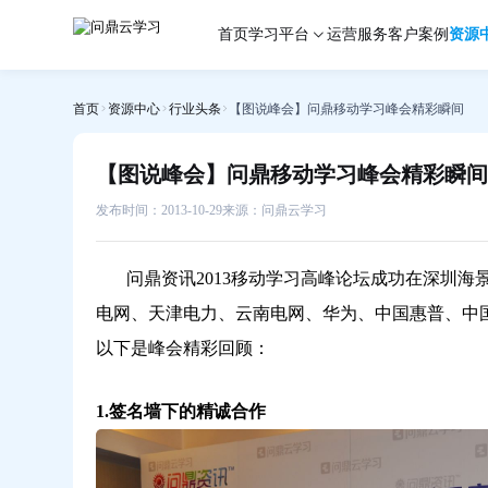
【图
首页
学习平台
运营服务
客户案例
资源
说
峰
会】
首页
资源中心
行业头条
【图说峰会】问鼎移动学习峰会精彩瞬间
问
鼎
移
【图说峰会】问鼎移动学习峰会精彩瞬间
动
学
发布时间：2013-10-29
来源：问鼎云学习
习
峰
问鼎资讯2013移动学习高峰论坛成功在深圳海
会
精
电网、天津电力、云南电网、华为、中国惠普、中国
彩
以下是峰会精彩回顾：
瞬
间-
1.签名墙下的精诚合作
问
鼎
云