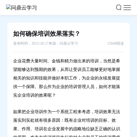
如
何
确
保
如何确保培训效果落实？
培
发布时间：2013-10-17
来源：问鼎云学习
12648阅读
训
效
果
企业花费大量时间、金钱和精力做出来的培训，当然是希
落
望能够达到预期的效果，从而让受训员工能够更好地掌握
实？-
相关的知识和技能并做好本职工作，为企业的永续发展提
问
供一个保障。那么作为企业的培训管理人员，如何才能落
鼎
实企业培训的效果呢？
云
学
如果把企业培训作为一个系统工程来考虑，培训效果无法
习
落实到实处就有很多原因：既有企业对培训的目标、效
果、作用、培训在企业发展中的战略地位缺乏正确的认识