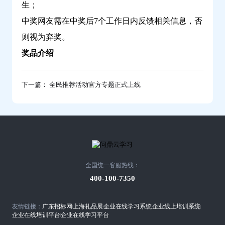
生；
中奖网友需在中奖后7个工作日内反馈相关信息，否
则视为弃奖。
奖品介绍
下一篇： 全民推荐活动官方专题正式上线
全国统一客服热线：
400-100-7350
友情链接：
广东招标网
上海礼品展
企业在线学习系统
企业线上培训系统
企业在线培训平台
企业在线学习平台