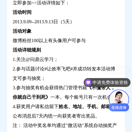
立即参加>>
活动详情如下：
鼎
活动时间
云
学
2013.9.09--2013.9.13日（5天）
习
活动对象
微博粉丝100以上有头像用户可参与
活动详细规则
1.关注@问鼎云学习；
2.参与话题讨论#让效率飞吧#并成功转发本活动博
人工咨询
文可参与抽奖；
申请免费体验资格
3.参与抽奖有机会获得热门管理书籍
《不懂带人，
你就自己干到死》
一本。每个账号只有一次机会；
4.获奖用户请私信留下
姓名、地址、手机、邮箱。
公布消息后7天内统一向获奖者寄出奖品。
注： 活动中奖名单均通过"微活动"系统自动抽奖产