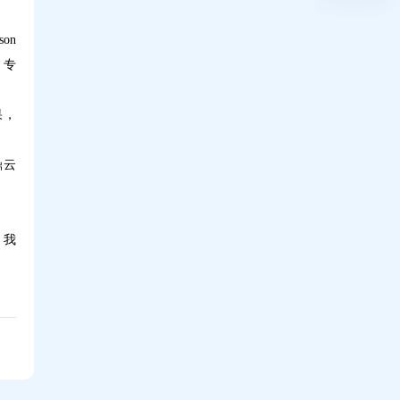
on
，专
果，
鼎云
。我