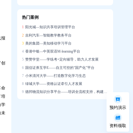
信创战略下的在线培训系统国产化实践
热门案例
企业培训系统构建智能驱动的人才发展生态
1
阳光城—知识共享培训管理平台
2
吉利汽车—智能教学教务平台
线报
3
美的集团—美知移动学习平台
4
香港中银—中英双语M-learning平台
5
赞赞学堂——学练考+定向辅导，助力人才发展
"创
6
国信证券互学E——自主可控的“国产化”平台
7
小米清河大学——打造数字化学习生态
8
绿城大学——资格认证牵引人才发展
革命
9
德邦物流知识分享平台——培训全流程支持，构建学习社区
有培
动学
预约演示
的未
资料领取