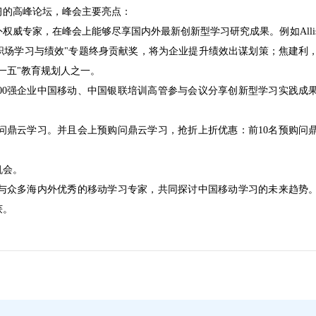
习的高峰论坛，峰会主要亮点：
威专家，在峰会上能够尽享国内外最新创新型学习研究成果。例如Allis
DT"职场学习与绩效"专题终身贡献奖，将为企业提升绩效出谋划策；焦建利
一五"教育规划人之一。
500强企业中国移动、中国银联培训高管参与会议分享创新型学习实践成
问鼎云学习。并且会上预购问鼎云学习，抢折上折优惠：前10名预购问
机会。
与众多海内外优秀的移动学习专家，共同探讨中国移动学习的未来趋势
获。