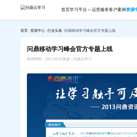
问
首页
学习平台
运营服务
客户案例
资源
鼎
移
动
首页
资源中心
行业头条
问鼎移动学习峰会官方专题上线
学
习
峰
问鼎移动学习峰会官方专题上线
会
官
发布时间：2013-09-03
来源：问鼎云学习
方
专
题
上
线-
问
鼎
云
学
习