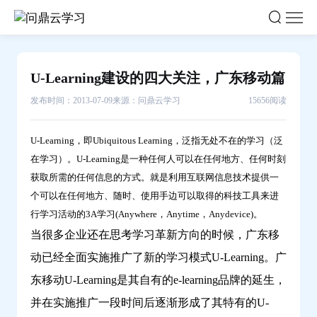
U-
Learning
建
设
U-Learning建设的四大关注，广东移动篇
的
四
发布时间：2013-07-09
来源：问鼎云学习
15656阅读
大
关
U-Learning，即Ubiquitous Learning，泛指无处不在的学习（泛
注，
在学习）。U-Learning是一种任何人可以在任何地方、任何时刻
广
获取所需的任何信息的方式。就是利用互联网信息技术提供一
东
个可以在任何地方、随时、使用手边可以取得的科技工具来进
移
行学习活动的3A学习(Anywhere，Anytime，Anydevice)。
动
当很多企业还在思考学习革新方向的时候，广东移
篇-
动已经全面实施推广了新的学习模式U-Learning。广
问
东移动U-Learning是其自有的e-learning品牌的延生，
鼎
并在实施推广一段时间后逐渐形成了其特有的U-
云