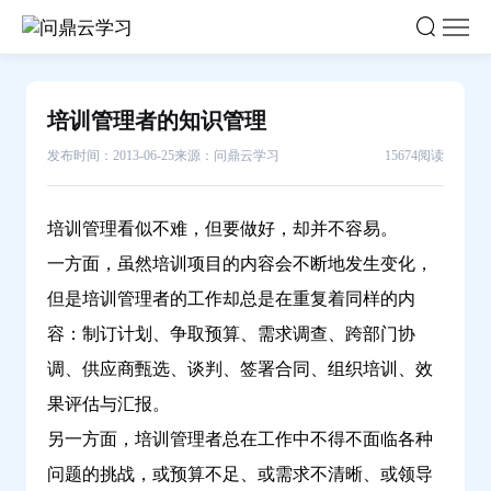
培
训
管
理
培训管理者的知识管理
者
发布时间：2013-06-25
来源：问鼎云学习
15674阅读
的
知
识
培训管理看似不难，但要做好，却并不容易。
管
一方面，虽然培训项目的内容会不断地发生变化，
理-
但是培训管理者的工作却总是在重复着同样的内
问
容：制订计划、争取预算、需求调查、跨部门协
鼎
云
调、供应商甄选、谈判、签署合同、组织培训、效
学
果评估与汇报。
习
另一方面，培训管理者总在工作中不得不面临各种
问题的挑战，或预算不足、或需求不清晰、或领导