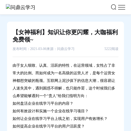
【女
神
福
利】
【女神福利】知识让你更闪耀，大咖福利
知
免费领~
识
发布时间：2021-03-06
来源：问鼎云学习
5222阅读
让
你
由于女人细致、认真、活跃的特性，在运营领域，女性占了非
更
常大的比例。而如何成为一名高级的运营人才，是每个运营女
闪
神都想突破的瓶颈。互联网上泥沙俱下的信息大潮，很容易让
耀，
人迷失其中，遇到困惑不得解，也只能作罢，这个时候我们多
大
么希望能够遇到一个“贵人”给我们指明方向：
咖
如何盘活企业在线学习平台的内容？
福
如何有效设计和实施一个企业在线学习项目？
利
如何让企业在线学习平台上线之初，实现用户有效增长？
免
如何提高企业在线学习平台的用户活跃度？
费