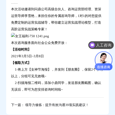
……
领
本次活动邀请到问鼎公司高级合伙人、咨询运营部经理、资深
~-
运营导师李雪艳，来担任你的专属咨询导师，1对1的对您提供
问
免费定制的运营实战辅导，帮你建立运营实战理论模型，打造
鼎
高阶运营实战策略专家！
云
学
本次咨询服务面向社会公众免费开放：
人工咨询
习
【活动时间
】
2021年3月5日~3月8日
【领取方式
】
1-将上方【女神节海报】，并发到【朋友圈】，保留2个小时
以上，分组可见无效哦~
2-扫描海报二维码，添加小鼎同学，发送朋友圈截图，确认
无误后，即可为您安排咨询时间啦~
下一篇： 领导力修炼：提升有效沟通39项实践建议！