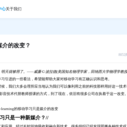
中心
关于我们
是媒介的改变？
805
天就够用了。——威廉·G·波拉德(美国知名物理学家，田纳西大学物理学教授
学习引进的一些看法，希望能帮助大家对移动学习有正确认识和思考。
时候，我们大多会理所应当地认为我们可以像利用之前的科技那样用好这一技术
媒体影音技术代替教师授课的方式，到了现在，依旧有很多公司在执着于这一改变
。
学习只是一种新媒介？//
忆和应用。经过长时间地吸收和融合新技术，很多组织已经发现照搬各种技术或