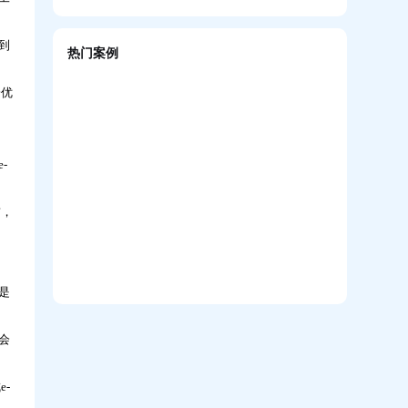
到
热门案例
企业如何搭建系统化培训体系，助力新员工
快速成长？
一优
-
前，
培训学了很多，一上场就不会说？AI陪练让
销售能力增长「看得见」
是
会
迁新址，启新章｜热烈祝贺问鼎资讯公司乔
迁大吉！
-