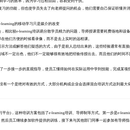
会影响学习的效率，因为学习过程自由，容易受到干扰。
供随时复习的功能，但也使学员失去了向老师提问的机会，他们需要自己保证听懂并
比较e-learning培训易分散学员精力的问题，导师授课需要耗费场地和设
择在他们方便的时候看录像，而不是去上实时的远程课。
展示方法或解答他们疑惑的方式，由于是前人总结出来的，这些经验通常有直接
领域不一定出色，他们不一定能够很有效地把经验传授出去。而且他们的时间不
供了一步接一步的直观指导，使员工懂得如何在实际运用中学到技能，完成某项
但没有一个是绝对有效的方式，大部分机构或企业会选择混合培训方式达到最大
这种培训方案包括了e-learning培训、导师制等方式。第一步是e-learni
，然后员工继续参加软件提供的训练，接下来与其他部门同事一起参加有导师指