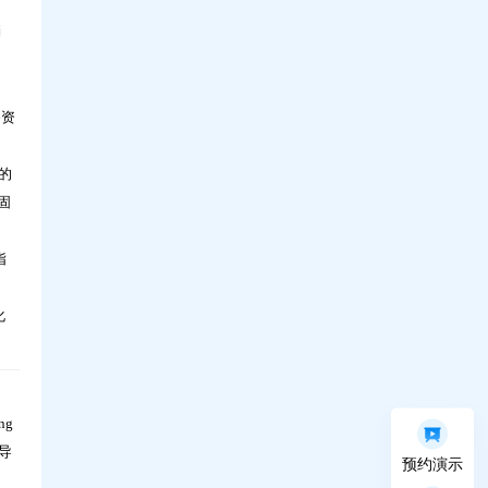
消
科技，如何让人才培养更高效？问鼎30年实
备资
战解读
的
固
指
化
ng
导
预约演示