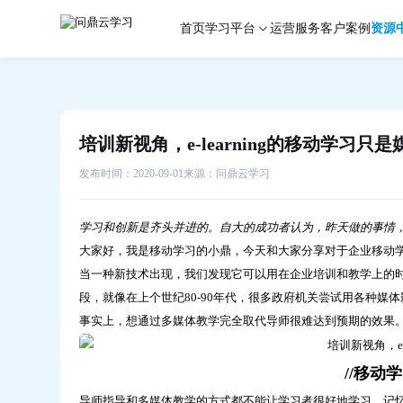
培
首页
学习平台
运营服务
客户案例
资源
训
新
视
角，
e-
learning
培训新视角，e-learning的移动学习只
的
移
发布时间：2020-09-01
来源：问鼎云学习
动
学
学习和创新是齐头并进的。自大的成功者认为，昨天做的事情，明
习
大家好，我是移动学习的小鼎，今天和大家分享对于企业移动
只
是
当一种新技术出现，我们发现它可以用在企业培训和教学上的
媒
段，就像在上个世纪80-90年代，很多政府机关尝试用各种
介
事实上，想通过多媒体教学完全取代导师很难达到预期的效果
的
改
//移动
变？-
问
导师指导和多媒体教学的方式都不能让学习者很好地学习、记