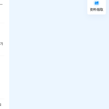
一
资料领取
学习
知