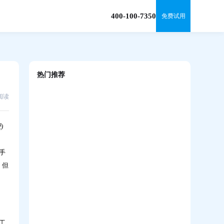
400-100-7350
免费试用
热门推荐
2阅读
手把手带教，实打实成长｜新员工导师制搭
建完整攻略
)
手
。但
新员工培养怎么做？三大阶段长效培养方案
请查收（文末附资料包）
工