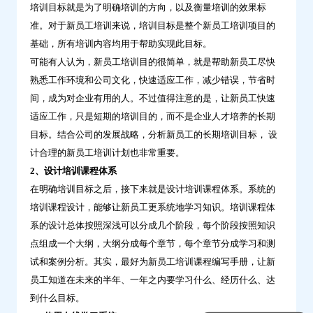
培训目标就是为了明确培训的方向，以及衡量培训的效果标
这
准。对于新员工培训来说，培训目标是整个新员工培训项目的
几
基础，所有培训内容均用于帮助实现此目标。
个
可能有人认为，新员工培训目的很简单，就是帮助新员工尽快
细
熟悉工作环境和公司文化，快速适应工作，减少错误，节省时
节-
间，成为对企业有用的人。不过值得注意的是，让新员工快速
问
适应工作，只是短期的培训目的，而不是企业人才培养的长期
鼎
目标。结合公司的发展战略，分析新员工的长期培训目标， 设
云
计合理的新员工培训计划也非常重要。
学
2、设计培训课程体系
习
在明确培训目标之后，接下来就是设计培训课程体系。系统的
培训课程设计，能够让新员工更系统地学习知识。培训课程体
系的设计总体按照深浅可以分成几个阶段，每个阶段按照知识
点组成一个大纲，大纲分成每个章节，每个章节分成学习和测
试和案例分析。其实，最好为新员工培训课程编写手册，让新
员工知道在未来的半年、一年之内要学习什么、经历什么、达
到什么目标。