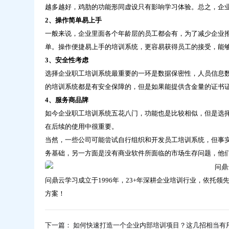
明
越多越好，鸡肋的功能形同虚设只有影响学习体验。总之，企
白
2、操作简单易上手
了-
一般来说，企业里面各个年龄层的员工都会有，为了减少企业
问
鼎
单。操作便捷易上手的培训系统，更容易获得员工的接受，能
云
3、安全性考虑
学
选择企业职工培训系统最重要的一环是数据保密性，人员信息
习
的培训系统都是有安全保障的，但是如果能提供含金量的证书
4、服务商品牌
如今企业职工培训系统五花八门，功能也是比较相似，但是选
在后续的使用中很重要。
当然，一些公司可能尝试自行组织和开发员工培训系统，但事
务基础，另一方面是没有商业软件所面临的市场生存问题，他
问鼎云学习成立于1996年，23+年深耕企业培训行业，依托
方案！
下一篇： 如何快速打造一个企业内部培训项目？这几招相当有