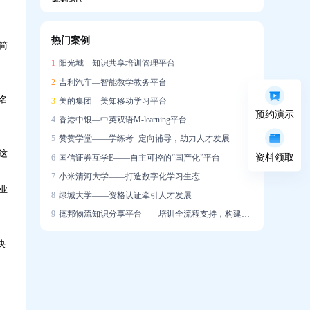
热门案例
简
企业如何搭建系统化培训体系，助力新员工
1
阳光城—知识共享培训管理平台
快速成长？
2
吉利汽车—智能教学教务平台
名
3
美的集团—美知移动学习平台
预约演示
4
香港中银—中英双语M-learning平台
5
赞赞学堂——学练考+定向辅导，助力人才发展
这
资料领取
6
国信证券互学E——自主可控的“国产化”平台
培训学了很多，一上场就不会说？AI陪练让
7
小米清河大学——打造数字化学习生态
销售能力增长「看得见」
业
8
绿城大学——资格认证牵引人才发展
9
德邦物流知识分享平台——培训全流程支持，构建学习社区
决
迁新址，启新章｜热烈祝贺问鼎资讯公司乔
迁大吉！