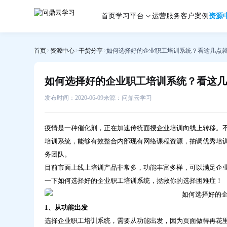
如
首页
学习平台
运营服务
客户案例
资源
何
选
择
首页
资源中心
干货分享
如何选择好的企业职工培训系统？看这几点
好
的
企
如何选择好的企业职工培训系统？看这几
业
职
发布时间：2020-06-09
来源：问鼎云学习
工
培
疫情是一种催化剂，正在加速传统面授企业培训向线上转移。
训
培训系统，能够有效整合内部现有网络课程资源，抽调优秀培
系
务团队。
统？
目前市面上线上培训产品非常多，功能丰富多样，可以满足企
看
这
一下如何选择好的企业职工培训系统，拯救你的选择困难症！
几
点
1、从功能出发
就
选择企业职工培训系统，需要从功能出发，因为页面做得再花