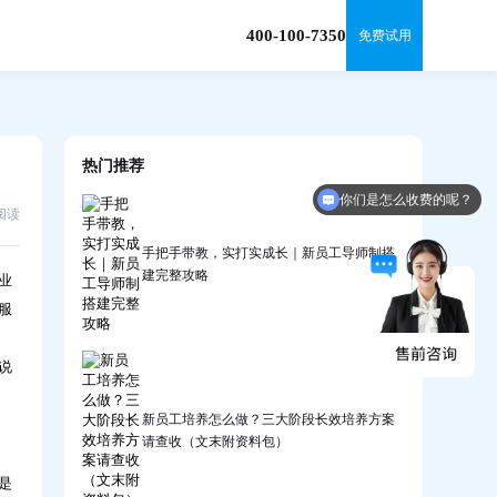
400-100-7350
免费试用
热门推荐
你们是怎么收费的呢？
9阅读
手把手带教，实打实成长｜新员工导师制搭
建完整攻略
业
服
说
新员工培养怎么做？三大阶段长效培养方案
请查收（文末附资料包）
是