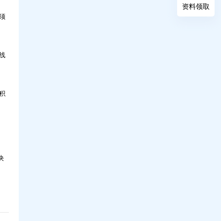
资料领取
须
科技，如何让人才培养更高效？问鼎30年实
线
战解读
积
决