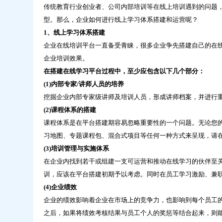
运
传统教育行业创业者、公司内部培训等在线上培训遇到的问题
营-
型。那么，企业如何进行线上学习体系搭建和运营呢？
问
1、线上学习体系搭建
鼎
云
企业在线培训平台一直备受青睐，很多企业争先搭建自己的在
学
企业培训效果。
习
在搭建在线学习平台过程中，至少应包含以下几个部分：
(1)内部专家/讲师人员的培养
挖掘企业内部专家级讲师及培训人员，形成讲师档案，并进行
(2)课程体系的搭建
课程体系是在平台搭建期容易忽略重要性的一个问题。无论您的
习地图、专题课程包、混合式项目等任何一种方式来呈现，请在
(3)培训管理与实施体系
在企业内找到若干或组建一支可运营和推动在线学习的伙伴至关
训，应该在平台搭建初期予以考虑。同时在员工学习激励、兼职
(4)企业绩效
企业的绩效影响着企业在市场上的竞争力，也影响到每个员工
之后，如果将绩效考核结果与员工个人的奖惩等结合起来，则