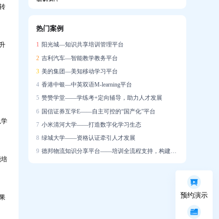
转
热门案例
企业如何搭建系统化培训体系，助力新员工
升
1
阳光城—知识共享培训管理平台
快速成长？
2
吉利汽车—智能教学教务平台
3
美的集团—美知移动学习平台
4
香港中银—中英双语M-learning平台
5
赞赞学堂——学练考+定向辅导，助力人才发展
6
国信证券互学E——自主可控的“国产化”平台
培训学了很多，一上场就不会说？AI陪练让
以学
7
小米清河大学——打造数字化学习生态
销售能力增长「看得见」
8
绿城大学——资格认证牵引人才发展
9
德邦物流知识分享平台——培训全流程支持，构建学习社区
能培
预约演示
迁新址，启新章｜热烈祝贺问鼎资讯公司乔
果
迁大吉！