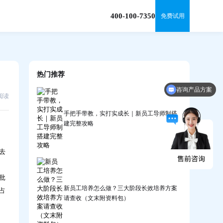
400-100-7350
免费试用
热门推荐
咨询产品方案
9阅读
手把手带教，实打实成长｜新员工导师制搭
建完整攻略
去
批
新员工培养怎么做？三大阶段长效培养方案
占
请查收（文末附资料包）