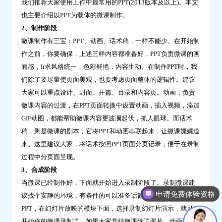
我们推荐大家使用工作中最常用的PPT(2013版本及以上)。本文
也主要介绍以PPT为载体的微课制作。
2、制作阶段
微课制作有三宝：PPT、动画、话术稿，一样不能少。在开始制
作之前，你要确保，上述三样内容都准备好，PPT负责微课的画
面感，li求风格统一，色彩鲜艳，内容生动。在制作PPT时，我
们除了要尽量使页面美观，也要考虑页面整体的逻辑性。建议
大家可以重点设计、封面、开篇、目录和内容页。动画，负责
微课内容的过渡，在PPT页面转换中设置动画，插入视频，添加
GIF动图，都能帮助微课内容更波澜起伏，抓人眼球。而话术
稿，则是微课的剧本，它将PPT和动画串联起来，让微课娓娓道
来。这里建议大家，将话术按照PPT页面分页记录，便于在录制
过程中分页面呈现。
3、合成阶段
当微课已经制作好，下面就开始进入录制阶段了。录制微课建
申请免费体验资格
议找个安静的环境，有条件的可以准备话筒。打开你准备好的
PPT，在幻灯片放映的模块下面，选择录制幻灯片演示，就可以
开始你的微课录制了。如果大家觉得微课除了图片，动画和你