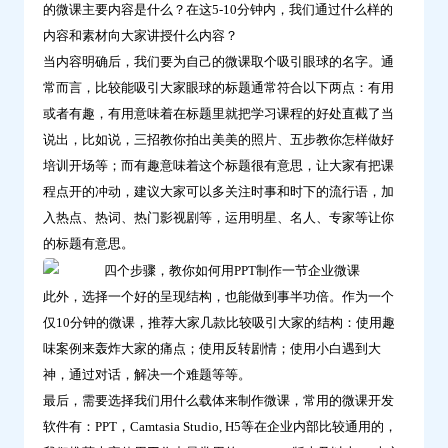
的微课主要内容是什么？在这5-10分钟内，我们通过什么样的
课-
内容和素材向大家讲授什么内容？
问
当内容明确后，我们要为自己的微课取个吸引眼球的名字。通
鼎
常而言，比较能吸引大家眼球的标题通常符合以下两点：有用
云
或者有趣，有用意味着在标题里就把学习课程的好处直截了当
学
说出，比如说，三招教你拍出美美的照片、五步教你怎样做好
习
培训开场等；而有趣意味着这个标题很有意思，让大家有把课
程点开的冲动，建议大家可以多关注时事和时下的流行语，加
入热点、热词、热门影视剧等，运用明星、名人、专家等让你
的标题有意思。
此外，选择一个好的呈现结构，也能做到事半功倍。作为一个
仅10分钟的微课，推荐大家几款比较吸引大家的结构：使用趣
味案例来轰炸大家的痛点；使用反转剧情；使用小白遇到大
神，通过对话，解决一个难题等等。
最后，需要选择我们用什么载体来制作微课，常用的微课开发
软件有：PPT，Camtasia Studio, H5等在企业内部比较通用的，