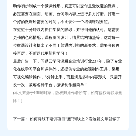
助你初步制成一个微课雏形，真正可以交付且受欢迎的微课，
必定需要在画面、动画、台词等内容上进行多方打磨。打造一
个好的微课所需要的时间，不比设计一个培训课程要短。
在短短十分钟以内抓住学员的眼球，并得到他的认可。这需要
更强的色彩搭配，课程页面设计，情景结构铺垫等，这对每一
位微课设计者提出了不同于普通内训师的新要求，需要各位再
接再厉，不断迭代更新和学习！
最后广告一下，问鼎云学习深耕企业培训行业23+年，除了专业
化在线学习平台和课件外，还提供专业的微课制作工具，采用
可视化编辑操作，5分钟上手，而且满足多种内容形式，只需开
发一次，兼容各种平台，微课制作超简单！
(本文来源于HR呦呵家，版权归原作者所有，如有侵权请联系删
除！)
下一篇： 如何将线下培训项目“搬”到线上？看这篇文章就够了