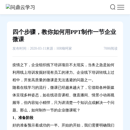
四
个
步
骤，
四个步骤，教你如何用PPT制作一节企业
教
微课
你
发布时间：2020-03-11
来源：HR呦呵家
7006阅读
如
何
疫情之下，企业组织线下培训项目不太现实，当务之急是如何
用
利用线上培训发掘好现有员工的潜力。企业线下培训转线上过
PPT
制
程中，开发高质量的微课是无法逃避的问题之一。
随着在线学习的流行，微课已经越来越火了，它借助各种新媒
作
体呈现多种姿态，如在线语音课程、微直播间、情景小动画视
一
频等，但内容短小精悍，只为讲清楚一个知识点或解决一个问
节
题。那么，如何制作一节的企业微课呢？
企
1、准备阶段
业
好的准备预示着成功的一半。开始的开始，我们需要明确我们
微