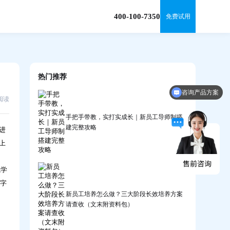
400-100-7350
免费试用
热门推荐
咨询产品方案
6阅读
手把手带教，实打实成长｜新员工导师制搭
建完整攻略
进
上
线学
数字
新员工培养怎么做？三大阶段长效培养方案
请查收（文末附资料包）