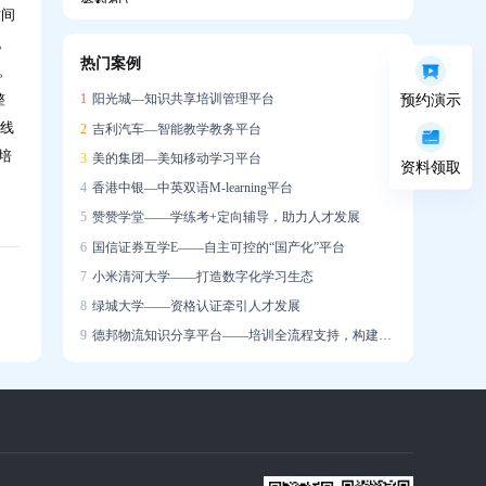
时间
。
热门案例
。
企业如何搭建系统化培训体系，助力新员工
整
1
阳光城—知识共享培训管理平台
预约演示
快速成长？
在线
2
吉利汽车—智能教学教务平台
培
3
美的集团—美知移动学习平台
资料领取
4
香港中银—中英双语M-learning平台
5
赞赞学堂——学练考+定向辅导，助力人才发展
6
国信证券互学E——自主可控的“国产化”平台
培训学了很多，一上场就不会说？AI陪练让
7
小米清河大学——打造数字化学习生态
销售能力增长「看得见」
8
绿城大学——资格认证牵引人才发展
9
德邦物流知识分享平台——培训全流程支持，构建学习社区
迁新址，启新章｜热烈祝贺问鼎资讯公司乔
迁大吉！