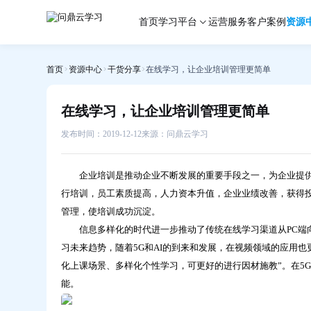
在
首页
学习平台
运营服务
客户案例
资源
线
学
习，
首页
资源中心
干货分享
在线学习，让企业培训管理更简单
让
企
业
在线学习，让企业培训管理更简单
培
训
发布时间：2019-12-12
来源：问鼎云学习
管
理
企业培训是推动企业不断发展的重要手段之一，为企业提供
更
行培训，员工素质提高，人力资本升值，企业业绩改善，获得
简
管理，使培训成功沉淀。
单-
信息多样化的时代进一步推动了传统在线学习渠道从PC端向
问
鼎
习未来趋势，随着5G和AI的到来和发展，在视频领域的应用也
云
化上课场景、多样化个性学习，可更好的进行因材施教”。在5
学
能。
习