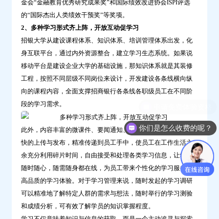
金会“金融教育优秀研究成果奖”和国际绩效改进协会ISPI评选
的“国际杰出人类绩效干预奖”等奖项。
2、多种学习形式齐上阵，开放互动促学习
招银大学从建设课程体系、知识体系、培训管理体系出发，化
身互联平台，通过内外资源整合，建立学习生态系统。如果说
移动平台是建设企业大学的基础设施，那知识体系就是其装修
工程，按照不同层级不同岗位来设计，开发建设各条线横向纵
向的课程内容，全面支撑招商银行各条线各职级员工在不同阶
段的学习需求。
申请免费体验资格
你们是怎么收费的呢？
此外，内容丰富的微课件、要闻通知、新鲜资讯等知识通过轻
快的上传与发布，精准传递到员工手中，使员工在工作生活之
余充分利用碎片时间，自由接受和处理各类学习信息，让学习
随时随心，随需随身都在线，为员工带来个性化的学习服务与
高品质的学习体验。对于学习管理来说，随时发起的学习调研
可以精准地了解特定人群的需求与想法，随时举行的学习测验
和成绩分析，可有效了解学员的知识掌握程度。
学习不仅意味着知识与信息的获取，而是一个主动追寻与探索