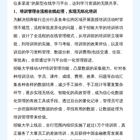
位多渠道”的新型在线学习平台，达到学习资源的无限共享。
学
1、培训管理全流程在线处理，实现无纸化培训
移
为解决招商银行总分行及各单位跨区域开展面授培训活动时管
动
理不规范，流程审批差异化的问题，基于招银大学的培训班功
学
能，设计了全流程的在线管理模式，从培训前的培训班立项审
习
批，到培训班的实施、学习考核、培训班的效果评估，以及培
生
训后的学习资料管理、数据分析、培训费用(包括交通、住宿、
态-
审批表)，全部通过学习平台统一化管理跟进。
问
招银大学移动APP培训管理功能，凸显数据的采集能力。针对各
鼎
种培训活动、学员、课件、成绩、费用、效果、问题等自动汇
云
集各种各样的数据结果，减少手工操作、手工统计等重复繁杂
学
环节，逐步实现无纸化、智能化的高效管理，成为信心化数据
习
化管理的有效工具或手段。透过后台的量化记录，管理员可进
一步挖掘和研究数据的价值，寻找有用的数据，让数据处理为
培训管理带来价值。
招银大学上线后，全行范围内组织实施了超过1万个培训班，真
正服务了大量员工的差旅培训，先后获得中国金融教育发展基