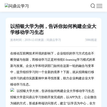
以
招
银
大
以招银大学为例，告诉你如何构建企业大
学
学移动学习生态
为
发布时间：2019-12-03
来源：问鼎云学习
5986阅读
例，
告
在移动互联网技术环境的影响下，企业组织的学习方式也在不
诉
断突破与创新，而移动学习正是对传统E-learning学习模式的革
你
新与发展。企业大学和培训部门如何在这新一轮的融合与变革
如
中，提升组织学习到一个全新的境界？下面，就从招商银行移
何
动学习的成功实践案例中来寻找答案，助力企业构建企业大学
构
移动学习生态。
建
企
招银大学是问鼎云学习协助开发完成的，以APP为主，公众微信
业
为辅的方式，形成多终端访问形式，建立“以学员为中心，全方
大