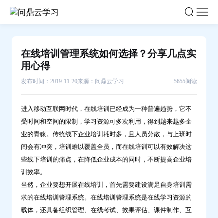
在
线
培
训
在线培训管理系统如何选择？分享几点实
管
用心得
理
发布时间：2019-11-20
来源：问鼎云学习
5655阅读
系
统
进入移动互联网时代，在线培训已经成为一种普遍趋势，它不
如
受时间和空间的限制，学习资源可多次利用，得到越来越多企
何
业的青睐。传统线下企业培训耗时多，且人员分散，与上班时
选
间会有冲突，培训难以覆盖全员，而在线培训可以有效解决这
择？
些线下培训的痛点，在降低企业成本的同时，不断提高企业培
分
训效率。
享
当然，企业要想开展在线培训，首先需要建设满足自身培训需
几
求的在线培训管理系统。在线培训管理系统是在线学习资源的
点
载体，还具备组织管理、在线考试、效果评估、课件制作、互
实