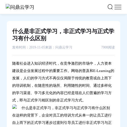
什
么
是
非
什么是非正式学习，非正式学习与正式学
正
习有什么区别
式
发布时间：2019-11-05
来源：问鼎云学习
7908阅读
学
习，
随着社会进入知识经济时代，在竞争激烈的市场中，人力资本
非
建设是企业发展过程中的重要工作。网络的普及和E-Learning的
正
发展，人们的学习方式不再仅仅局限于传统的教育或自上而下
式
的培训机制，在随意性的场所、利用随性的时间、通过多样化
学
的学习渠道、学习多元化的内容已经是现在人们普遍的学习方
习
式，即与正式学习相区别的非正式学习方式。
与
正
在这样的背景下，企业对员工的培训方式从单一的让员工进行
式
自上而下的正式学习逐步过渡到引导员工进行非正式学习与正
学