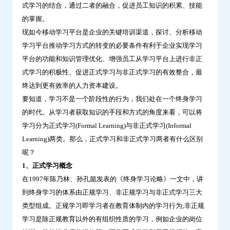
式学习的结合，通过二者的融合，促进员工知识的积累、技能
习
的掌握。
有
现如今移动学习平台是企业的关键培训渠道，探讨、分析移动
什
学习平台推动学习方式的转变的必要条件有利于企业实现学习
么
平台的功能和知识管理优化、增强员工从学习平台上进行非正
区
式学习的积极性、促进正式学习与非正式学习的有效整合，最
别-
终达到更有效率的人力资本建设。
问
要知道，学习不是一个阶段性的行为，我们处在一个终身学习
鼎
的时代。从学习者获取知识的手段和方式的角度来看，可以将
云
学习分为正式学习(Formal Learning)与非正式学习(Informal
学
Learning)两类。那么，正式学习和非正式学习两者有什么区别
习
呢？
1、正式学习概念
在1997年陈乃林、孙孔懿发表的《终身学习论略》一文中，讲
到终身学习的体系由正规学习、非正规学习与非正式学习三大
类型组成。正规学习即学习者在教育体制内的学习行为;非正规
学习是除正规教育以外的有组织性质的学习，例如企业的岗位