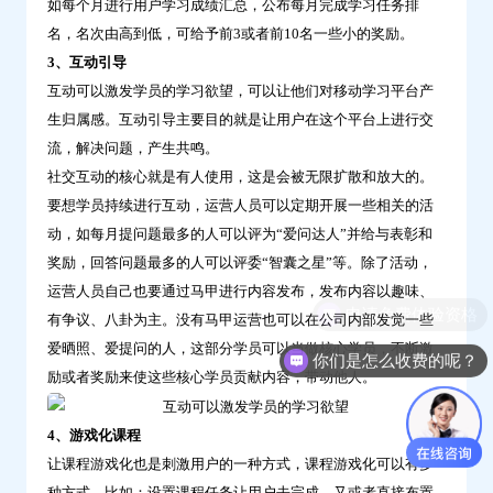
如每个月进行用户学习成绩汇总，公布每月完成学习任务排
名，名次由高到低，可给予前3或者前10名一些小的奖励。
3、互动引导
互动可以激发学员的学习欲望，可以让他们对移动学习平台产
生归属感。互动引导主要目的就是让用户在这个平台上进行交
流，解决问题，产生共鸣。
社交互动的核心就是有人使用，这是会被无限扩散和放大的。
要想学员持续进行互动，运营人员可以定期开展一些相关的活
动，如每月提问题最多的人可以评为“爱问达人”并给与表彰和
奖励，回答问题最多的人可以评委“智囊之星”等。除了活动，
运营人员自己也要通过马甲进行内容发布，发布内容以趣味、
申请免费体验资格
有争议、八卦为主。没有马甲运营也可以在公司内部发觉一些
爱晒照、爱提问的人，这部分学员可以当做核心学员，不断激
你们是怎么收费的呢？
励或者奖励来使这些核心学员贡献内容，带动他人。
4、游戏化课程
让课程游戏化也是刺激用户的一种方式，课程游戏化可以有多
种方式，比如：设置课程任务让用户去完成，又或者直接布置