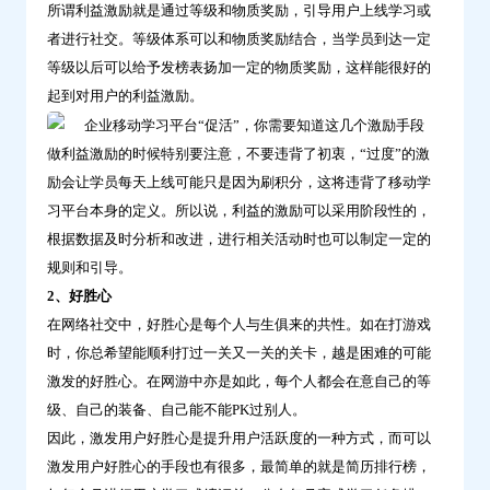
所谓利益激励就是通过等级和物质奖励，引导用户上线学习或
激
者进行社交。等级体系可以和物质奖励结合，当学员到达一定
励
等级以后可以给予发榜表扬加一定的物质奖励，这样能很好的
手
起到对用户的利益激励。
段-
问
做利益激励的时候特别要注意，不要违背了初衷，“过度”的激
鼎
励会让学员每天上线可能只是因为刷积分，这将违背了移动学
云
习平台本身的定义。所以说，利益的激励可以采用阶段性的，
学
根据数据及时分析和改进，进行相关活动时也可以制定一定的
习
规则和引导。
2、好胜心
在网络社交中，好胜心是每个人与生俱来的共性。如在打游戏
时，你总希望能顺利打过一关又一关的关卡，越是困难的可能
激发的好胜心。在网游中亦是如此，每个人都会在意自己的等
级、自己的装备、自己能不能PK过别人。
因此，激发用户好胜心是提升用户活跃度的一种方式，而可以
激发用户好胜心的手段也有很多，最简单的就是简历排行榜，