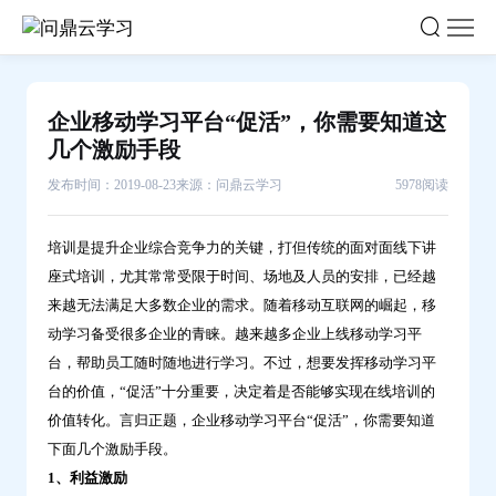
企
业
移
动
企业移动学习平台“促活”，你需要知道这
学
几个激励手段
习
发布时间：2019-08-23
来源：问鼎云学习
5978阅读
平
台“促
培训是提升企业综合竞争力的关键，打但传统的面对面线下讲
活”，
座式培训，尤其常常受限于时间、场地及人员的安排，已经越
你
来越无法满足大多数企业的需求。随着移动互联网的崛起，移
需
动学习备受很多企业的青睐。越来越多企业上线移动学习平
要
台，帮助员工随时随地进行学习。不过，想要发挥移动学习平
知
台的价值，“促活”十分重要，决定着是否能够实现在线培训的
道
价值转化。言归正题，企业移动学习平台“促活”，你需要知道
这
下面几个激励手段。
几
1、利益激励
个