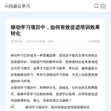
移
动
学
习
移动学习项目中，如何有效促进培训效果
项
转化
目
发布时间：2019-08-13
来源：多学
6158阅读
中，
如
移动学习已经成为一种普遍趋势，虽说还不能完全替代传统企
何
业面授培训，但根据不同的教学内容，把两者结合起来形成混
有
合式学习模式，这将大大提升学习效率。所以说，越来越多企
效
业青睐移动学习，争先引进移动学习系统，为员工创造更加便
促
捷的学习环境。
进
在移动学习项目中，利用碎片化、游戏化、社区化的互联网形
培
式，能够丰富学习过程的体验，促进学以致用，从而有效促进
训
培训效果转化。那么，具体应该怎么做呢？
效
果