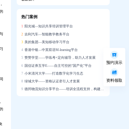
，
的
热门案例
企业如何搭建系统化培训体系，助力新员工
1
阳光城—知识共享培训管理平台
快速成长？
与
2
吉利汽车—智能教学教务平台
3
美的集团—美知移动学习平台
习
4
香港中银—中英双语M-learning平台
5
赞赞学堂——学练考+定向辅导，助力人才发展
预约演示
6
国信证券互学E——自主可控的“国产化”平台
培训学了很多，一上场就不会说？AI陪练让
7
小米清河大学——打造数字化学习生态
销售能力增长「看得见」
同
资料领取
8
绿城大学——资格认证牵引人才发展
9
德邦物流知识分享平台——培训全流程支持，构建学习社区
。
的
迁新址，启新章｜热烈祝贺问鼎资讯公司乔
迁大吉！
决