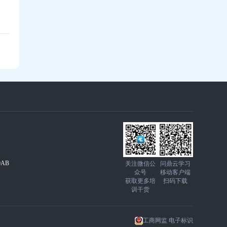
科技，如何让人才培养更高效？问鼎30年实
战解读
AB
关注微信公
问鼎云学习
众号
移动客户端
获取更多培
扫码下载
训干货
工商网监 电子标识