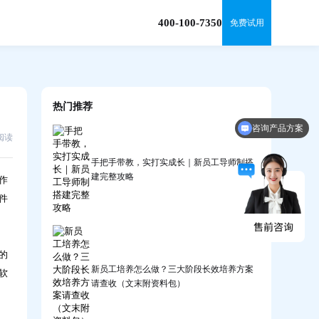
400-100-7350
免费试用
热门推荐
咨询产品方案
5阅读
手把手带教，实打实成长｜新员工导师制搭
建完整攻略
作
件
的
新员工培养怎么做？三大阶段长效培养方案
软
请查收（文末附资料包）