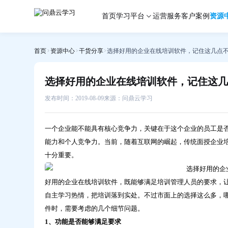
选
首页
学习平台
运营服务
客户案例
资源
择
好
用
首页
资源中心
干货分享
选择好用的企业在线培训软件，记住这几点
的
企
业
选择好用的企业在线培训软件，记住这几
在
线
发布时间：2019-08-09
来源：问鼎云学习
培
训
一个企业能不能具有核心竞争力，关键在于这个企业的员工是
软
能力和个人竞争力。当前，随着互联网的崛起，传统面授企业
件，
十分重要。
记
住
这
好用的企业在线培训软件，既能够满足培训管理人员的要求，
几
自主学习热情，把培训落到实处。不过市面上的选择这么多，
点
件时，需要考虑的几个细节问题。
不
1、功能是否能够满足要求