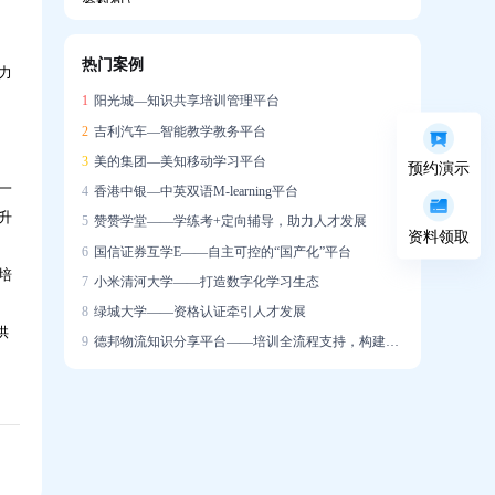
热门案例
力
企业如何搭建系统化培训体系，助力新员工
1
阳光城—知识共享培训管理平台
快速成长？
2
吉利汽车—智能教学教务平台
3
美的集团—美知移动学习平台
预约演示
一
4
香港中银—中英双语M-learning平台
升
5
赞赞学堂——学练考+定向辅导，助力人才发展
资料领取
6
国信证券互学E——自主可控的“国产化”平台
培训学了很多，一上场就不会说？AI陪练让
培
7
小米清河大学——打造数字化学习生态
销售能力增长「看得见」
8
绿城大学——资格认证牵引人才发展
供
9
德邦物流知识分享平台——培训全流程支持，构建学习社区
迁新址，启新章｜热烈祝贺问鼎资讯公司乔
迁大吉！