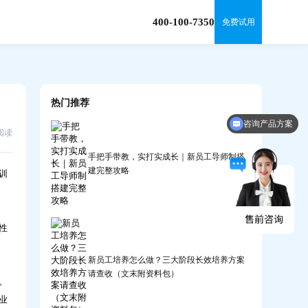
400-100-7350
免费试用
热门推荐
咨询产品方案
9阅读
手把手带教，实打实成长｜新员工导师制搭
建完整攻略
训
性
新员工培养怎么做？三大阶段长效培养方案
请查收（文末附资料包）
。
业