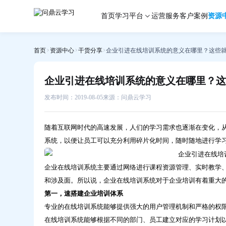
企
首页
学习平台
运营服务
客户案例
资源
业
引
进
首页
资源中心
干货分享
企业引进在线培训系统的意义在哪里？这些
在
线
培
企业引进在线培训系统的意义在哪里？这
训
系
发布时间：2019-08-05
来源：问鼎云学习
统
的
随着互联网时代的高速发展，人们的学习需求也逐渐在变化，
意
系统，以便让员工可以充分利用碎片化时间，随时随地进行学
义
在
企业在线培训系统主要通过网络进行课程资源管理、实时教学
哪
里？
和涉及面。所以说，企业在线培训系统对于企业培训有着重大
这
第一，速搭建企业培训体系
些
专业的在线培训系统能够提供强大的用户管理机制和严格的权
就
在线培训系统能够根据不同的部门、员工建立对应的学习计划