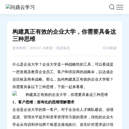
构
建
真
正
构建真正有效的企业大学，你需要具备这
有
三种思维
效
发布时间：2019-07-30
来源：培训杂志
6254阅读
的
企
什么是企业大学？企业大学是一种战略性的工具，可以看成是
业
一把发展及教育企业员工、客户和供应商的战略伞，以达成企
大
业目标及商务战略。那么，如何构建真正有效的企业大学呢？
学，
你需要具备以下三种思维，下面一起来看看。
你
需
1、客户思维：咨询化的思维理解需求
要
企业是企业大学的第一客户。对于企业在人才梯队建设、业绩
具
促进、管理水平提升和变革管理等方面的需求，传统的企业大
备
学会从培训和评估两个角度去落地执行。首先针对需求设计培
这