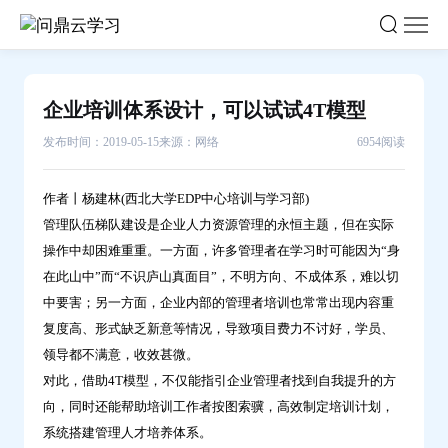
企
业
培
训
企业培训体系设计，可以试试4T模型
体
发布时间：2019-05-15
来源：网络
6954阅读
系
设
计，
作者丨杨建林(西北大学EDP中心培训与学习部)
管理队伍梯队建设是企业人力资源管理的永恒主题，但在实际
可
操作中却困难重重。一方面，许多管理者在学习时可能因为“身
以
在此山中”而“不识庐山真面目”，不明方向、不成体系，难以切
试
中要害；另一方面，企业内部的管理者培训也常常出现内容重
试
复度高、形式缺乏新意等情况，导致项目费力不讨好，学员、
4T
领导都不满意，收效甚微。
模
对此，借助4T模型，不仅能指引企业管理者找到自我提升的方
型-
向，同时还能帮助培训工作者按图索骥，高效制定培训计划，
问
系统搭建管理人才培养体系。
鼎