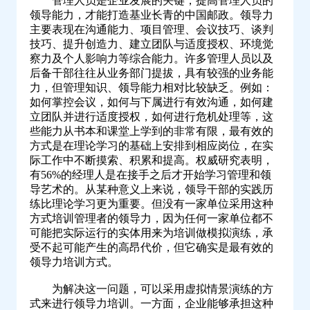
管理人员是企业发展的关键，提高管理人员的
领导能力，才能打造基业长青的中国邮政。领导力
主要表现在沟通能力、项目管理、会议技巧、谈判
技巧、提升创造力、建立团队与适度授权、环境觉
察力及个人影响力等综合能力。许多管理人员以及
后备干部往往从业务部门提拔，具有较强的业务能
力，但管理知识、领导能力相对比较缺乏。例如：
如何掌控会议，如何与下属进行有效沟通，如何建
立团队并进行适度授权，如何进行危机处理等，这
些能力从书本和课堂上学到的非常有限，最有效的
方式是在理论学习的基础上安排到相应岗位，在实
际工作中不断摸索、积累和提高。权威研究表明，
有56%的经理人是在接手之后才开始学习管理和领
导艺术的。从某种意义上来说，领导干部的实践历
练比理论学习更为重要。但没有一家单位采用这种
方式培训管理者的领导力，因为任何一家单位都不
可能把实际运行的实体用来为培训做模拟演练，承
受不起可能产生的高昂代价，但它确实是最有效的
领导力培训方式。
为解决这一问题，可以采用虚拟情景演练的方
式来进行领导力培训。一方面，企业能够承担这种