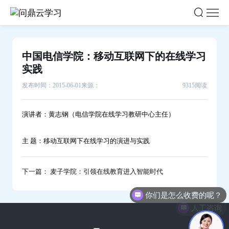
中
国
电
信
中国电信学院：移动互联网下的在线学习
学
实践
院：
发布时间：2015-06-01
来源：
9315阅读
移
动
演讲者：黄志钢（电信学院在线学习教研中心主任）
互
联
主 题：移动互联网下在线学习的演进与实践
网
下
的
下一篇： 麦子学院：引领在线教育进入智能时代
在
你们是怎么收费的呢？
线
人工咨询
学
习