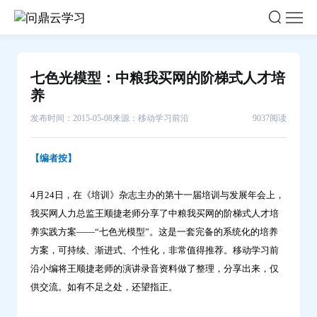
七
色
光
模
七色光模型：中粮我买网的阶梯式人才培
型：
养
中
发布时间：2015-05-08
来源：移动学习前沿
9037阅读
粮
我
【编者按】
买
网
4月24日，在《培训》杂志主办的第十一届培训与发展年会上，
的
我买网人力总监王顺捷老师分享了中粮我买网的阶梯式人才培
阶
养实践方案——“七色光模型”。这是一套完备的系统化的培养
梯
方案，可持续、渐进式、个性化，非常值得推荐。移动学习前
式
沿小编将王顺捷老师的演讲录音资料做了整理，分享出来，仅
人
供交流。如有不足之处，还望指正。
才
培