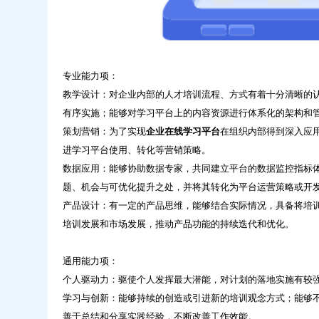
专业能力项：
教学设计：对企业内部的人才培训流程、方式有着十分清晰的
有序实施；能够对学习平台上的内容资源进行体系化的架构和
策划营销：为了实现
企业在线学习平台
在组织内部得到深入应
进学习平台使用、转化等营销策略。
数据应用：能够协助数据专家，共同建立平台的数据监控指标
题、机会与可优化提升之处，并将其转化为平台运营策略或开
产品设计：有一定的产品思维，能够结合实际情况，具备将培
培训发展和市场发展，推动产品功能的持续迭代和优化。
通用能力项：
个人驱动力：驱使个人发挥最大潜能，对计划的落地实施有较
学习与创新：能够持续的创造或引进新的培训观念方式；能够
善于总结和分享实践经验，不断改善工作效能。