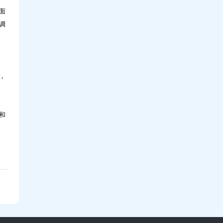
面
调
，
和