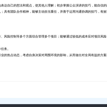
地表达自己的想法和观点，使其他人理解；初步掌握公众演讲的技巧，能自信的
人；具有团队合作精神，能够主动担当重任，并善于运用沟通协调的技巧，有效
本、风险控制等多个方面综合管理多个项目；能够通过较低的成本应对项目风险
作任务。
行业的热点动态，考虑自身决策对周围环境的影响，从而做出对全局有益的方案