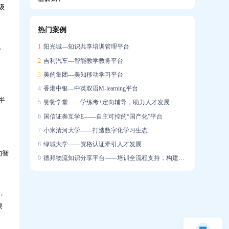
级
热门案例
企业如何搭建系统化培训体系，助力新员工
。
1
阳光城—知识共享培训管理平台
快速成长？
2
吉利汽车—智能教学教务平台
3
美的集团—美知移动学习平台
4
香港中银—中英双语M-learning平台
半
5
赞赞学堂——学练考+定向辅导，助力人才发展
6
国信证券互学E——自主可控的“国产化”平台
培训学了很多，一上场就不会说？AI陪练让
7
小米清河大学——打造数字化学习生态
销售能力增长「看得见」
8
绿城大学——资格认证牵引人才发展
的智
9
德邦物流知识分享平台——培训全流程支持，构建学习社区
，
迁新址，启新章｜热烈祝贺问鼎资讯公司乔
课
迁大吉！