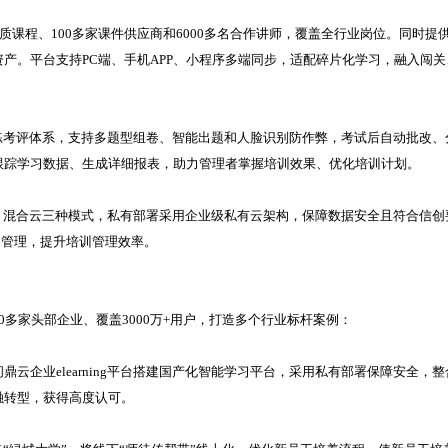
多门优质课程、100多家课件供应商和6000多名合作讲师，覆盖全行业岗位。同时提
产。平台支持PC端、手机APP、小程序多端同步，适配碎片化学习，融入闯关
的测学练考评体系，支持多题型组卷、智能出题和人脸识别防作弊，考试后自动批改、
跟踪学习数据、生成详细报表，助力管理者掌握培训效果、优化培训计划。
私有部署、混合云三种模式，私有部署采用企业级私有云架构，保障数据安全且符合信创
动管理，提升培训管理效率。
000多家头部企业、覆盖3000万+用户，打造多个行业标杆案例：
鼎云企业elearning平台搭建国产化智能学习平台，采用私有部署保障安全，整
融转型，获得高度认可。