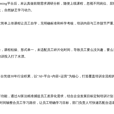
earning平台后，未认真做前期需求调研分析，随便上线课程，忽视不同岗位、层
上，自然缺乏学习动力。
g平台，仅简单上传课程让员工自学，无明确标准和科学考核，培训内容与工作脱节严重
ing平台，课程枯燥、形式单一，未适配员工碎片化时间，导致员工要么没兴趣，要么
培训投入打了水漂。
ing平台凭借30年行业积累，以“AI+平台+内容+运营”为核心，打造覆盖培训全流程
求分析功能，通过AI算法精准捕捉员工差异化需求，结合企业发展目标定制培训计划
度时间轴整合员工学习路径，让员工明确学习目标，部门负责人可快速匹配合适