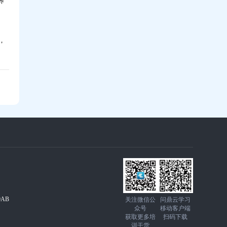
养
，
AB
关注微信公
问鼎云学习
众号
移动客户端
获取更多培
扫码下载
训干货