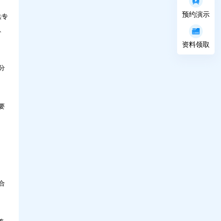
预约演示
供专
、
资料领取
科技，如何让人才培养更高效？问鼎30年实
战解读
分
要
合