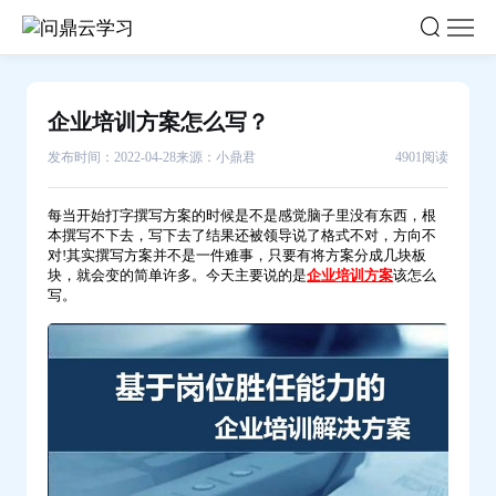
企
业
培
训
企业培训方案怎么写？
方
发布时间：2022-04-28
来源：小鼎君
4901阅读
案
怎
每当开始打字撰写方案的时候是不是感觉脑子里没有东西，根
么
本撰写不下去，写下去了结果还被领导说了格式不对，方向不
写？-
对!其实撰写方案并不是一件难事，只要有将方案分成几块板
块，就会变的简单许多。今天主要说的是
企业培训方案
该怎么
问
写。
鼎
云
学
习