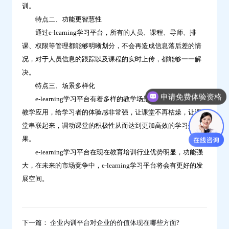
训。
特点二、功能更智慧性
通过e-learning学习平台，所有的人员、课程、导师、排
课、权限等管理都能够明晰划分，不会再造成信息落后差的情
况，对于人员信息的跟踪以及课程的实时上传，都能够一一解
决。
特点三、场景多样化
申请免费体验资格
e-learning学习平台有着多样的教学场景，有着许许多多的
教学应用，给学习者的体验感非常强，让课堂不再枯燥，让课
堂串联起来，调动课堂的积极性从而达到更加高效的学习效
果。
e-learning学习平台在现在教育培训行业优势明显，功能强
大，在未来的市场竞争中，e-learning学习平台将会有更好的发
展空间。
下一篇： 企业内训平台对企业的价值体现在哪些方面?