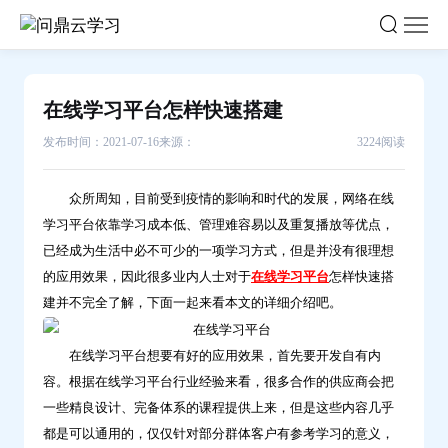
在
线
学
习
在线学习平台怎样快速搭建
平
发布时间：2021-07-16
来源：
3224阅读
台
怎
样
众所周知，目前受到疫情的影响和时代的发展，网络在线
学习平台依靠学习成本低、管理难容易以及重复播放等优点，
快
已经成为生活中必不可少的一项学习方式，但是并没有很理想
速
的应用效果，因此很多业内人士对于
在线学习平台
怎样快速搭
搭
建并不完全了解，下面一起来看本文的详细介绍吧。
建-
问
在线学习平台想要有好的应用效果，首先要开发自有内
鼎
容。根据在线学习平台行业经验来看，很多合作的供应商会把
云
一些精良设计、完备体系的课程提供上来，但是这些内容几乎
学
都是可以通用的，仅仅针对部分群体客户有参考学习的意义，
习