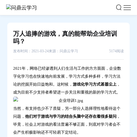
万
人
追
捧
万人追捧的游戏，真的能帮助企业培训
的
吗？
游
发布时间：2021-03-24
来源：问鼎云学习
5174阅读
戏，
真
2021年，网络已经渗透到人们生活与工作的方方面面，企业数
的
字化学习也在快速地向前发展，学习方式多种多样，学习方法
能
论的挖掘开始日益饱和。这时候，
游戏化学习方式甚嚣尘上
，
帮
成为目前不少支持者希望进一步关注和重视的新的学习方式。
助
企
当然，有支持也少不了质疑，另一部分人选择理性地看待这个
业
问题，
他们对于游戏与学习的结合头脑中还存在着很多疑问
，
培
毕竟，社会上对游戏的看法普遍不够正面，到底对学习者会不
训
会产生积极影响还不可轻易下定结论。
吗？-