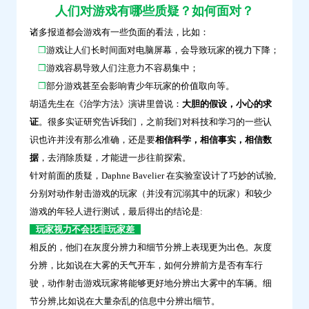
人们对游戏有哪些质疑？如何面对？
问
诸多报道都会游戏有一些负面的看法，比如：
鼎
❒
游戏让人们长时间面对电脑屏幕，会导致玩家的视力下降；
云
❒
游戏容易导致人们注意力不容易集中；
学
❒
部分游戏甚至会影响青少年玩家的价值取向等。
习
胡适先生在《治学方法》演讲里曾说：
大胆的假设，小心的求
证
。很多实证研究告诉我们，之前我们对科技和学习的一些认
识也许并没有那么准确，还是要
相信科学，相信事实，相信数
据
，去消除质疑，才能进一步往前探索。
针对前面的质疑，Daphne Bavelier 在实验室设计了巧妙的试验,
分别对动作射击游戏的玩家（并没有沉溺其中的玩家）和较少
游戏的年轻人进行测试，最后得出的结论是:
玩家视力不会比非玩家差
相反的，他们在灰度分辨力和细节分辨上表现更为出色。灰度
分辨，比如说在大雾的天气开车，如何分辨前方是否有车行
驶，动作射击游戏玩家将能够更好地分辨出大雾中的车辆。细
节分辨,比如说在大量杂乱的信息中分辨出细节。