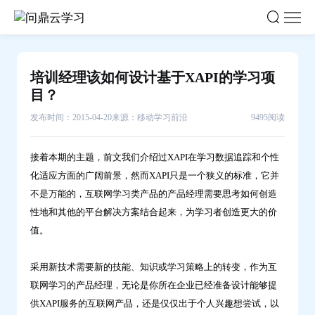
培
训
经
理
培训经理该如何设计基于XAPI的学习项
该
目？
如
发布时间：2015-04-20
来源：移动学习前沿
9495阅读
何
设
接着本期的主题，前文我们介绍过XAPI在学习数据追踪和个性
计
化适应方面的广阔前景，然而XAPI只是一个狭义的标准，它并
基
不是万能的，互联网学习类产品的产品经理需要思考如何创造
于
性地和其他的平台解决方案结合起来，为学习者创造更大的价
XAPI
值。
的
学
采用新技术需要新的技能、知识或学习策略上的转变，作为互
习
联网学习的产品经理，无论是你所在企业已经准备设计能够提
项
供XAPI服务的互联网产品，还是仅仅出于个人兴趣想尝试，以
目？-