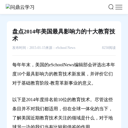
盘
点
2014
年
盘点2014年美国最具影响力的十大教育技
美
术
国
最
发布时间：2015-01-15
来源：eSchool News
8250阅读
具
影
每年年末，美国的eSchoolNews编辑部会评选出本年
响
度10个最具影响力的教育技术新发展，并评价它们
力
对于基础教育阶段-教育革新事业的意义。
的
十
以下是2014年度排名前10位的教育技术。尽管这些
大
条目并不对我们都适用，但在全球一体化的当下，
教
育
了解美国近期教育技术关注的领域是什么，对于地
技
球另一边的我们当有比较和借鉴的作用。