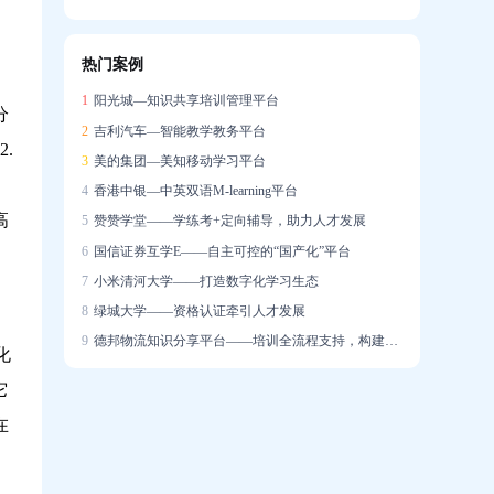
信创战略下的在线培训系统国产化实践
热门案例
企业培训系统构建智能驱动的人才发展生态
1
阳光城—知识共享培训管理平台
分
2
吉利汽车—智能教学教务平台
.
3
美的集团—美知移动学习平台
4
香港中银—中英双语M-learning平台
高
5
赞赞学堂——学练考+定向辅导，助力人才发展
6
国信证券互学E——自主可控的“国产化”平台
7
小米清河大学——打造数字化学习生态
8
绿城大学——资格认证牵引人才发展
9
德邦物流知识分享平台——培训全流程支持，构建学习社区
化
它
在