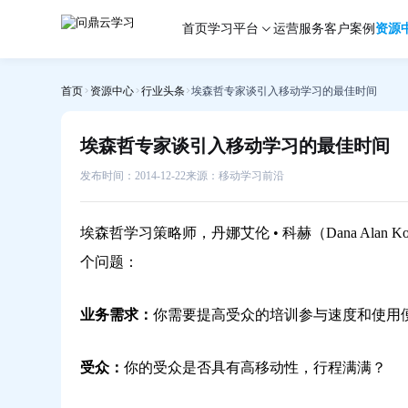
埃
首页
学习平台
运营服务
客户案例
资源
森
哲
专
首页
资源中心
行业头条
埃森哲专家谈引入移动学习的最佳时间
家
谈
引
埃森哲专家谈引入移动学习的最佳时间
入
移
发布时间：2014-12-22
来源：移动学习前沿
动
学
埃森哲学习策略师，丹娜艾伦 • 科赫（Dana Ala
习
的
个问题：
最
佳
业务需求：
你需要提高受众的培训参与速度和使用
时
间-
问
受众：
你的受众是否具有高移动性，行程满满？
鼎