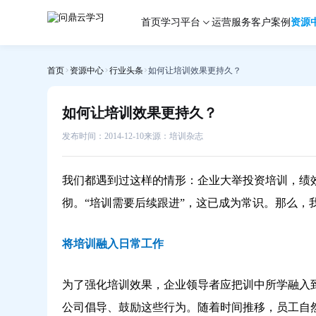
如
首页
学习平台
运营服务
客户案例
资源
何
让
培
首页
资源中心
行业头条
如何让培训效果更持久？
训
效
果
如何让培训效果更持久？
更
持
发布时间：2014-12-10
来源：培训杂志
久？-
问
我们都遇到过这样的情形：企业大举投资培训，绩
鼎
云
彻。“培训需要后续跟进”，这已成为常识。那么，
学
习
将培训融入日常工作
为了强化培训效果，企业领导者应把训中所学融入
公司倡导、鼓励这些行为。随着时间推移，员工自