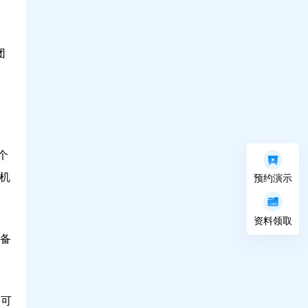
团
个
机
预约演示
资料领取
备
家可