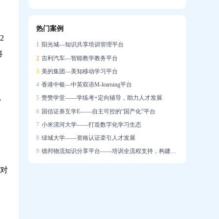
信创战略下的在线培训系统国产化实践
热门案例
企业培训系统构建智能驱动的人才发展生态
2
1
阳光城—知识共享培训管理平台
将
2
吉利汽车—智能教学教务平台
3
美的集团—美知移动学习平台
4
香港中银—中英双语M-learning平台
，
5
赞赞学堂——学练考+定向辅导，助力人才发展
6
国信证券互学E——自主可控的“国产化”平台
7
小米清河大学——打造数字化学习生态
8
绿城大学——资格认证牵引人才发展
9
德邦物流知识分享平台——培训全流程支持，构建学习社区
对