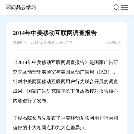
2014
年
中
美
2014年中美移动互联网调查报告
移
动
发布时间：2014-12-05
来源：现代广告
8860阅读
互
联
《2014年中美移动互联网调查报告》是国家广告研
网
究院互动营销实验室与美国互动广告局（IAB），
调
针对中美两国移动互联网用户行为联合开展的调查
查
报
成果。国家广告研究院院长丁俊杰教授对报告核心
告-
内容进行了发布。
问
鼎
丁俊杰院长首先发布了中美移动互联网用户行为和
云
偏好的十大相同点和九大点差异点。
学