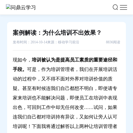
案
例
解
读：
案例解读：为什么培训不出效果？
为
发布时间：2014-10-14
来源：移动学习前沿
8836阅读
什
么
培
现如今，
培训被认为是提高员工素质的重要途径和
训
手段。
可是，作为培训管理者，我们在开展培训活
不
动的过程中，又不得不面对外界对培训价值的质
出
疑。甚至有时候连我们自己都想不明白，即使请专
效
家来培训也不能解决问题，即便员工在培训中表现
果？-
问
出色，可回到工作中却无任何改变……试问，如果
鼎
连我们自己都对培训持有异议，又如何让旁人认可
云
培训呢！下面我将通过解答以上两种让培训管理者
学