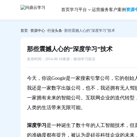
那
首页
学习平台
运营服务
客户案例
资源
些
震
撼
首页
资源中心
行业头条
那些震撼人心的“深度学习”技术
人
心
的“深
那些震撼人心的“深度学习”技术
度
学
发布时间：2014-08-18
来源：移动学习前沿
习”技
术-
今天，你说Google是一家搜索引擎公司，它的
问
鼎
我还是一家数字出版公司，也不，我还拥有无人驾
云
一家拥有未来的智能公司。互联网企业的迭代转型，
学
人类的生活带来无限可能。
习
深度学习
是一种诞生了数十年的人工智能技术，但
的准确度都有提升，被认为是硅谷科技企业的未来，