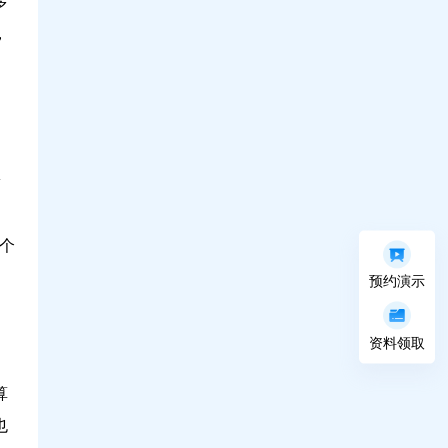
多
，
w
个
预约演示
资料领取
算
也