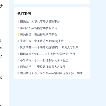
大
信创战略下的在线培训系统国产化实践
热门案例
企业培训系统构建智能驱动的人才发展生态
1
阳光城—知识共享培训管理平台
2
吉利汽车—智能教学教务平台
3
美的集团—美知移动学习平台
学
4
香港中银—中英双语M-learning平台
5
赞赞学堂——学练考+定向辅导，助力人才发展
台
6
国信证券互学E——自主可控的“国产化”平台
了
7
小米清河大学——打造数字化学习生态
8
绿城大学——资格认证牵引人才发展
9
德邦物流知识分享平台——培训全流程支持，构建学习社区
比