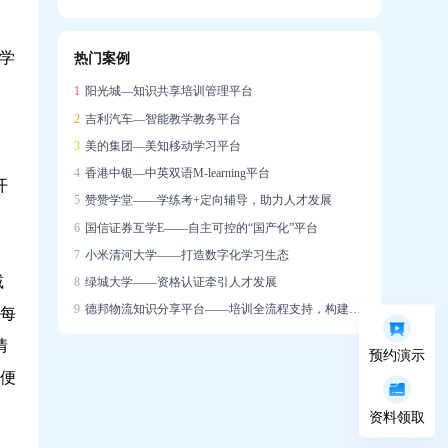
信创战略下的在线培训系统国产化实践
学
热门案例
企业培训系统构建智能驱动的人才发展生态
1
阳光城—知识共享培训管理平台
2
吉利汽车—智能教学教务平台
3
美的集团—美知移动学习平台
4
香港中银—中英双语M-learning平台
开
5
赞赞学堂——学练考+定向辅导，助力人才发展
6
国信证券互学E——自主可控的“国产化”平台
7
小米清河大学——打造数字化学习生态
减
8
绿城大学——资格认证牵引人才发展
9
德邦物流知识分享平台——培训全流程支持，构建学习社区
每
情
预约演示
便
）
资料领取