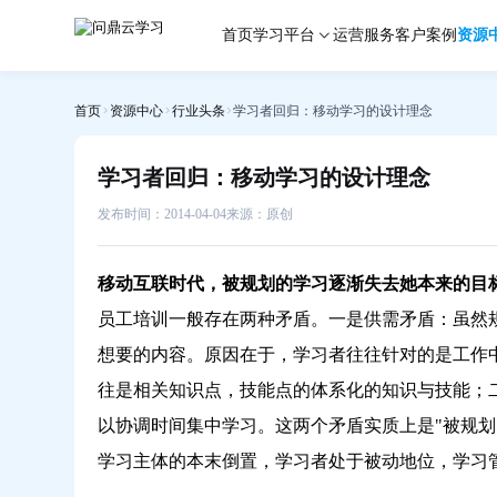
学
首页
学习平台
运营服务
客户案例
资源
习
者
回
首页
资源中心
行业头条
学习者回归：移动学习的设计理念
归：
移
动
学习者回归：移动学习的设计理念
学
习
发布时间：2014-04-04
来源：原创
的
设
移动互联时代，被规划的学习逐渐失去她本来的目
计
理
员工培训一般存在两种矛盾。一是供需矛盾：虽然
念-
想要的内容。原因在于，学习者往往针对的是工作
问
往是相关知识点，技能点的体系化的知识与技能；
鼎
云
以协调时间集中学习。这两个矛盾实质上是"被规划
学
学习主体的本末倒置，学习者处于被动地位，学习
习